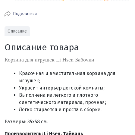
Поделиться
По Екатеринбургу бесплатная
от 2000
доставка
Наличными при получении (для
Гарантия 
Описание
Екатеринбурга и близлежащих
По близлежащим городам
от 100
Предостав
городов)
стоимость доставки
Описание товара
Работаем 
Через СБП при получении (для
Отправляем во все регионы России
Екатеринбурга и близлежащих
Работаем
службами Пэк, Кит, Луч, Сдэк, Озон
Корзина для игрушек Li Hsen Бабочки
городов)
производ
доставка, Почта РФ или любой другой
Онлайн через СБП
транспортной компанией на Ваш выбор
Красочная и вместительная корзина для
Оплата по счету для юридических лиц
игрушек;
Украсит интерьер детской комнаты;
Выполнена из лёгкого и плотного
синтетического материала, прочная;
Легко стирается и проста в сборке
.
Размеры: 35х58 см.
Производитель: Li Hsen, Тайвань