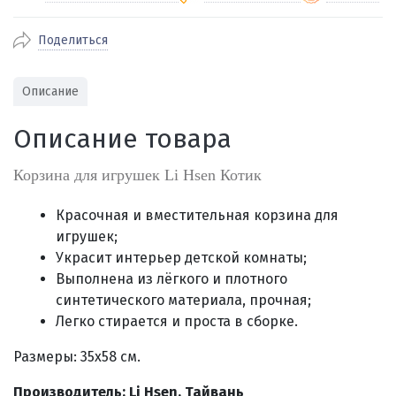
Поделиться
По Екатеринбургу бесплатная
от 2000
доставка
Наличными при получении (для
Гарантия 
Описание
Екатеринбурга и близлежащих
По близлежащим городам
от 100
Предостав
городов)
стоимость доставки
Описание товара
Работаем 
Через СБП при получении (для
Отправляем во все регионы России
Екатеринбурга и близлежащих
Работаем
службами Пэк, Кит, Луч, Сдэк, Озон
Корзина для игрушек Li Hsen Котик
городов)
производ
доставка, Почта РФ или любой другой
Онлайн через СБП
транспортной компанией на Ваш выбор
Красочная и вместительная корзина для
Оплата по счету для юридических лиц
игрушек;
Украсит интерьер детской комнаты;
Выполнена из лёгкого и плотного
синтетического материала, прочная;
Легко стирается и проста в сборке
.
Размеры: 35х58 см.
Производитель: Li Hsen, Тайвань