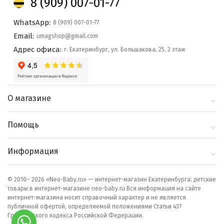
8 (909) 007-01-77
WhatsApp:
8 (909) 007-01-77
Email:
umagshop@gmail.com
Адрес офиса:
г. Екатеринбург, ул. Большакова, 25, 2 этаж
О магазине
О компании
Помощь
Контакты
Доставка и оплата
Информация
Блог
Политика
Выбор по бренду
конфиденциальности
© 2010– 2026 «Neo-Baby.ru» — интернет-магазин Екатеринбурга: детские
товары в интернет-магазине neo-baby.ru Вся информация на сайте
Как сделать заказ
интернет-магазина носит справочный характер и не является
публичной офертой, определяемой положениями Статьи 437
Гражданского кодекса Российской Федерации.