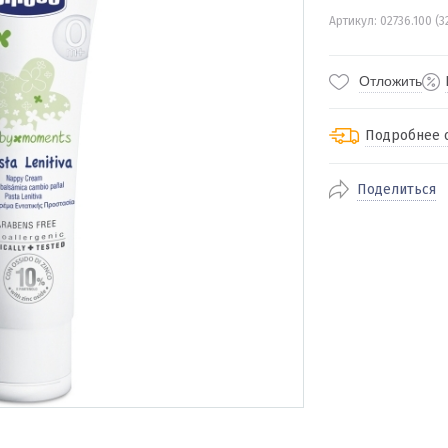
Артикул: 02736.100 (3
Отложить
Подробнее 
Поделиться
По Екатеринбур
доставка
По близлежащи
стоимость дост
Отправляем во 
службами Пэк, К
доставка, Почт
транспортной 