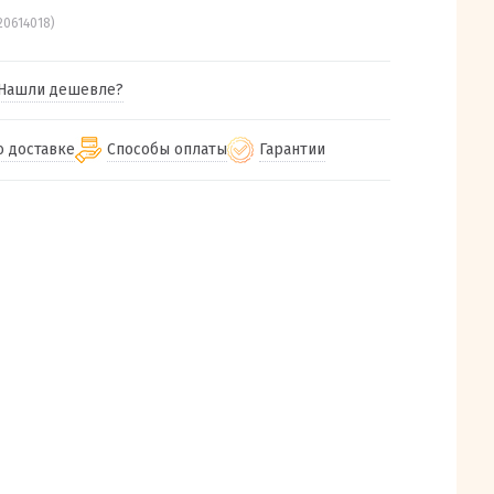
20614018)
Нашли дешевле?
о доставке
Способы оплаты
Гарантии
гу бесплатная
от 2000
Гарантия на все товары
Наличными при получении (для
Екатеринбурга и близлежащих
м городам
Предоставляем чек при покупке
от 100
городов)
авки
Работаем более 12 лет
Через СБП при получении (для
все регионы России
Екатеринбурга и близлежащих
Работаем только с проверенными
ит, Луч, Сдэк, Озон
городов)
производителями и поставщиками
а РФ или любой другой
Онлайн через СБП
компанией на Ваш выбор
Оплата по счету для юридических лиц