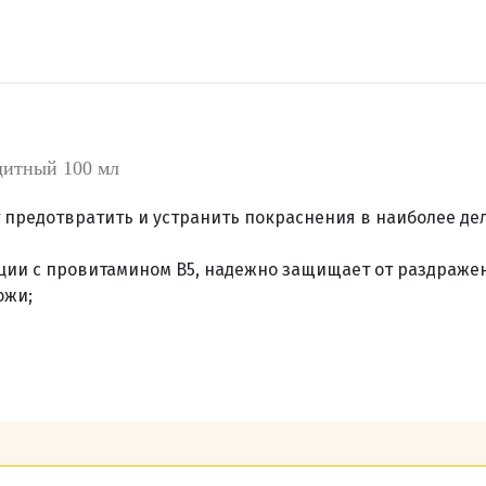
щитный 100 мл
предотвратить и устранить покраснения в наиболее де
ции c провитамином B5, надежно защищает от раздражен
ожи;