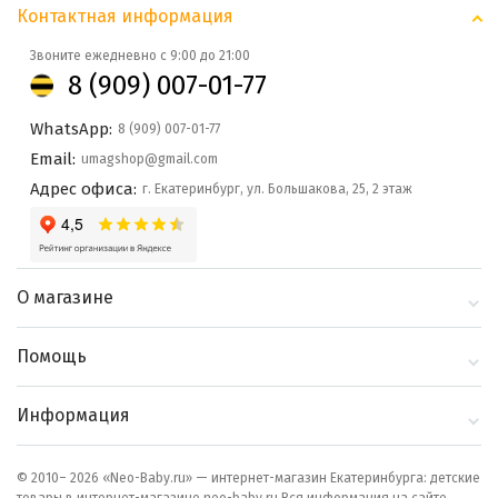
Контактная информация
Звоните ежедневно с 9:00 до 21:00
8 (909) 007-01-77
WhatsApp:
8 (909) 007-01-77
Email:
umagshop@gmail.com
Адрес офиса:
г. Екатеринбург, ул. Большакова, 25, 2 этаж
О магазине
О компании
Помощь
Контакты
Доставка и оплата
Информация
Блог
Политика
Выбор по бренду
конфиденциальности
© 2010– 2026 «Neo-Baby.ru» — интернет-магазин Екатеринбурга: детские