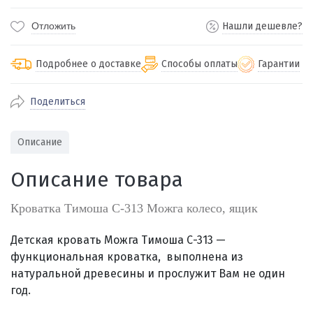
Отложить
Нашли дешевле?
Подробнее о доставке
Способы оплаты
Гарантии
Поделиться
По Екатеринбургу бесплатная
от 2000
доставка
Наличными при получении (для
Гарантия 
Описание
Екатеринбурга и близлежащих
По близлежащим городам
от 100
Предостав
городов)
стоимость доставки
Описание товара
Работаем 
Через СБП при получении (для
Отправляем во все регионы России
Екатеринбурга и близлежащих
Работаем
службами Пэк, Кит, Луч, Сдэк, Озон
Кроватка Тимоша С-313 Можга колесо, ящик
городов)
производ
доставка, Почта РФ или любой другой
Онлайн через СБП
транспортной компанией на Ваш выбор
Детская кровать Можга Тимоша С-313 —
Оплата по счету для юридических лиц
функциональная кроватка, выполнена из
натуральной древесины и прослужит Вам не один
год.