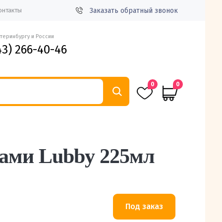
Заказать обратный звонок
онтакты
атеринбургу и России
43) 266-40-46
0
0
ками Lubby 225мл