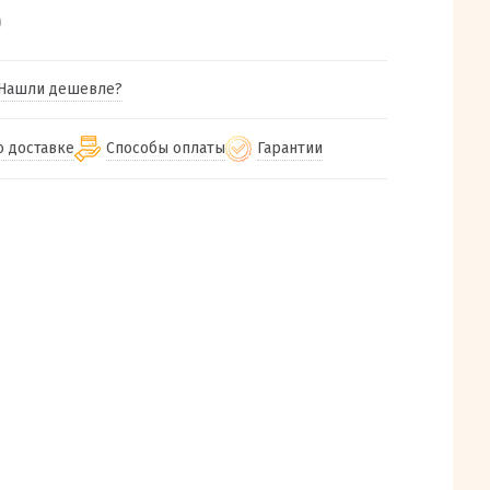
)
Нашли дешевле?
о доставке
Способы оплаты
Гарантии
гу бесплатная
от 2000
Гарантия на все товары
Наличными при получении (для
Екатеринбурга и близлежащих
м городам
Предоставляем чек при покупке
от 100
городов)
авки
Работаем более 12 лет
Через СБП при получении (для
все регионы России
Екатеринбурга и близлежащих
Работаем только с проверенными
ит, Луч, Сдэк, Озон
городов)
производителями и поставщиками
а РФ или любой другой
Онлайн через СБП
компанией на Ваш выбор
Оплата по счету для юридических лиц