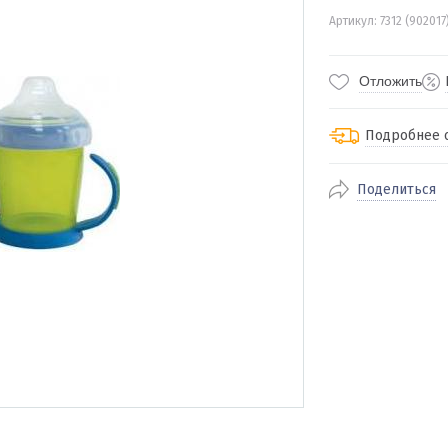
Артикул: 7312 (902017
Отложить
Подробнее 
Поделиться
По Екатеринбур
доставка
По близлежащи
стоимость дост
Отправляем во 
службами Пэк, К
доставка, Почт
транспортной 