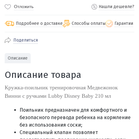
Отложить
Нашли дешевле?
Подробнее о доставке
Способы оплаты
Гарантии
Поделиться
По Екатеринбургу бесплатная
от 2000
доставка
Наличными при получении (для
Гарантия 
Описание
Екатеринбурга и близлежащих
По близлежащим городам
от 100
Предостав
городов)
стоимость доставки
Описание товара
Работаем 
Через СБП при получении (для
Отправляем во все регионы России
Екатеринбурга и близлежащих
Работаем
службами Пэк, Кит, Луч, Сдэк, Озон
Кружка-поильник тренировочная Медвежонок
городов)
производ
доставка, Почта РФ или любой другой
Винни с ручками Lubby Disney Baby 210 мл
Онлайн через СБП
транспортной компанией на Ваш выбор
Оплата по счету для юридических лиц
Поильник предназначен для комфортного и
безопасного перевода ребенка на кормление
без использования соски;
Специальный клапан позволяет