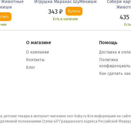
у Животные
Игрушка Маракас ШуМякиши
Собери ка
якиши
Живот
343
₽
Купить
435
упить
Есть в наличии
ичии
Ест
О магазине
Помощь
О компании
Доставка и опла
Контакты
Политика
конфиденциаль
Блог
Как сделать зак
а: детские товары в интернет-магазине neo-baby.ru Вся информация на сайт
еделяемой положениями Статьи 437 Гражданского кодекса Российской Федер