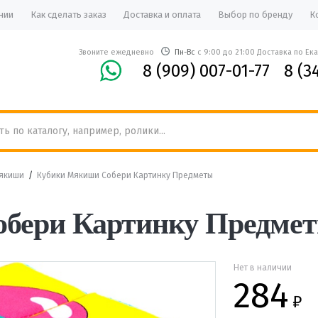
нии
Как сделать заказ
Доставка и оплата
Выбор по бренду
К
Звоните ежедневно
Пн-Вс
с 9:00 до 21:00 Доставка по Ек
8 (909) 007-01-77
8 (3
якиши
/
Кубики Мякиши Собери Картинку Предметы
бери Картинку Предме
Нет в наличии
284
₽