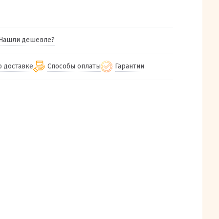
Нашли дешевле?
о доставке
Способы оплаты
Гарантии
гу бесплатная
от 2000
Гарантия на все товары
Наличными при получении (для
Екатеринбурга и близлежащих
м городам
Предоставляем чек при покупке
от 100
городов)
авки
Работаем более 12 лет
Через СБП при получении (для
все регионы России
Екатеринбурга и близлежащих
Работаем только с проверенными
ит, Луч, Сдэк, Озон
городов)
производителями и поставщиками
а РФ или любой другой
Онлайн через СБП
компанией на Ваш выбор
Оплата по счету для юридических лиц