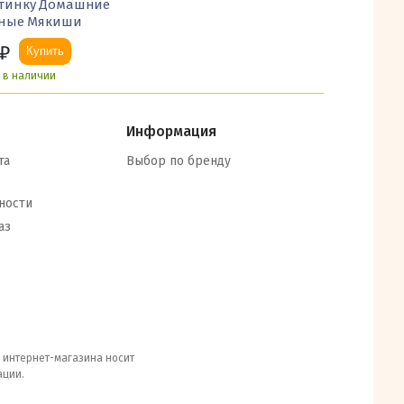
ртинку Домашние
ные Мякиши
₽
Купить
ь в наличии
Информация
та
Выбор по бренду
ности
аз
е интернет-магазина носит
ации.