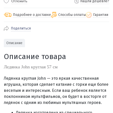
Отложить
Нашли дешевле?
Подробнее о доставке
Способы оплаты
Гарантии
Поделиться
По Екатеринбургу бесплатная
от 2000
доставка
Наличными при получении (для
Гарантия 
Описание
Екатеринбурга и близлежащих
По близлежащим городам
от 100
Предостав
городов)
стоимость доставки
Описание товара
Работаем 
Через СБП при получении (для
Отправляем во все регионы России
Екатеринбурга и близлежащих
Работаем
службами Пэк, Кит, Луч, Сдэк, Озон
Ледянка John круглая 57 см
городов)
производ
доставка, Почта РФ или любой другой
Онлайн через СБП
транспортной компанией на Ваш выбор
Ледянка круглая John — это яркая качественная
Оплата по счету для юридических лиц
игрушка, которая сделает катание с горки еще более
веселым и интересным. Если ваш ребенок является
поклонником мультфильмов, он будет в восторге от
ледянок с одним из любимых мультяшных героев.
Ледянка изготовлена из специального