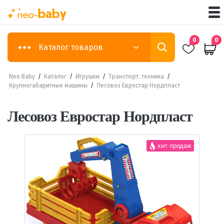
0
0
Каталог товаров
Neo Baby
/
Каталог
/
Игрушки
/
Транспорт, техника
/
Крупногабаритные машины
/
Лесовоз Евростар Нордпласт
Лесовоз Евростар Нордпласт
хит продаж