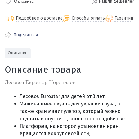
Отложить
Нашли дешевле?
Подробнее о доставке
Способы оплаты
Гарантии
Поделиться
По Екатеринбургу бесплатная
от 2000
доставка
Наличными при получении (для
Гарантия 
Описание
Екатеринбурга и близлежащих
По близлежащим городам
от 100
Предостав
городов)
стоимость доставки
Описание товара
Работаем 
Через СБП при получении (для
Отправляем во все регионы России
Екатеринбурга и близлежащих
Работаем
службами Пэк, Кит, Луч, Сдэк, Озон
Лесовоз Евростар Нордпласт
городов)
производ
доставка, Почта РФ или любой другой
Онлайн через СБП
транспортной компанией на Ваш выбор
Лесовоз Eurostar для детей от 3 лет;
Оплата по счету для юридических лиц
Машина имеет кузов для укладки груза, а
также кран манипулятор, который можно
поднять и опустить, когда это понадобится;
Платформа, на которой установлен кран,
вращается вокруг своей оси;