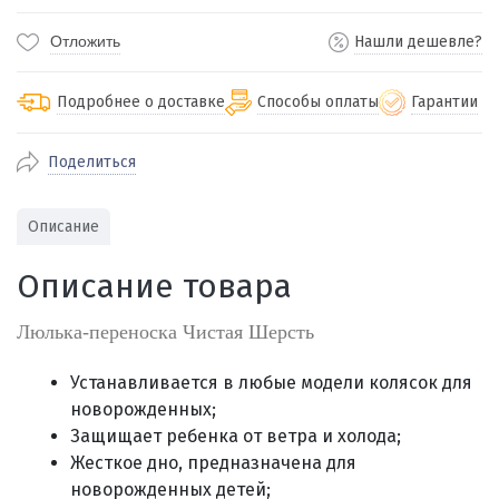
Отложить
Нашли дешевле?
Подробнее о доставке
Способы оплаты
Гарантии
Поделиться
По Екатеринбургу бесплатная
от 2000
доставка
Наличными при получении (для
Гарантия 
Описание
Екатеринбурга и близлежащих
По близлежащим городам
от 100
Предостав
городов)
стоимость доставки
Описание товара
Работаем 
Через СБП при получении (для
Отправляем во все регионы России
Екатеринбурга и близлежащих
Работаем
службами Пэк, Кит, Луч, Сдэк, Озон
Люлька-переноска Чистая Шерсть
городов)
производ
доставка, Почта РФ или любой другой
Онлайн через СБП
транспортной компанией на Ваш выбор
Устанавливается в любые модели колясок для
Оплата по счету для юридических лиц
новорожденных;
Защищает ребенка от ветра и холода;
Жесткое дно, предназначена для
новорожденных детей;