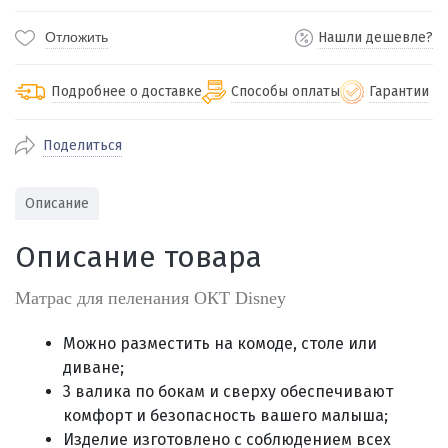
Отложить
Нашли дешевле?
Подробнее о доставке
Способы оплаты
Гарантии
Поделиться
По Екатеринбургу бесплатная
от 2000
доставка
Наличными при получении (для
Гарантия 
Описание
Екатеринбурга и близлежащих
По близлежащим городам
от 100
Предостав
городов)
стоимость доставки
Описание товара
Работаем 
Через СБП при получении (для
Отправляем во все регионы России
Екатеринбурга и близлежащих
Работаем
службами Пэк, Кит, Луч, Сдэк, Озон
Матрас для пеленания ОКТ Disney
городов)
производ
доставка, Почта РФ или любой другой
Онлайн через СБП
транспортной компанией на Ваш выбор
Можно разместить на комоде, столе или
Оплата по счету для юридических лиц
диване;
3 валика по бокам и сверху обеспечивают
комфорт и безопасность вашего малыша;
Изделие изготовлено с соблюдением всех