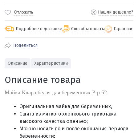
Отложить
Нашли дешевле?
Подробнее о доставке
Способы оплаты
Гарантии
Поделиться
По Екатеринбургу бесплатная
от 2000
доставка
Наличными при получении (для
Гарантия 
Описание
Характеристики
Екатеринбурга и близлежащих
По близлежащим городам
от 100
Предостав
городов)
стоимость доставки
Описание товара
Работаем 
Через СБП при получении (для
Отправляем во все регионы России
Екатеринбурга и близлежащих
Работаем
службами Пэк, Кит, Луч, Сдэк, Озон
Майка Клара белая для беременных Р-р 52
городов)
производ
доставка, Почта РФ или любой другой
Онлайн через СБП
транспортной компанией на Ваш выбор
Оригинальная майка для беременных;
Оплата по счету для юридических лиц
Сшита из мягкого хлопкового трикотажа
высокого качества «пенье»;
Можно носить до и после окончания периода
беременности;