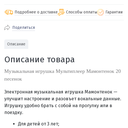
Подробнее о доставке
Способы оплаты
Гарантии
Поделиться
По Екатеринбургу бесплатная
от 2000
доставка
Наличными при получении (для
Гарантия 
Описание
Екатеринбурга и близлежащих
По близлежащим городам
от 100
Предостав
городов)
стоимость доставки
Описание товара
Работаем 
Через СБП при получении (для
Отправляем во все регионы России
Екатеринбурга и близлежащих
Работаем
службами Пэк, Кит, Луч, Сдэк, Озон
Музыкальная игрушка Мультиплеер Мамонтенок 20
городов)
производ
доставка, Почта РФ или любой другой
песенок
Онлайн через СБП
транспортной компанией на Ваш выбор
Оплата по счету для юридических лиц
Электронная музыкальная игрушка Мамонтенок —
улучшит настроение и разовъет вокальные данные.
Игрушку
удобно брать с собой на прогулку или в
поездку.
Для детей от 3 лет;