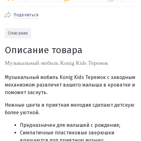
Поделиться
По Екатеринбургу бесплатная
от 2000
доставка
Наличными при получении (для
Гарантия 
Описание
Екатеринбурга и близлежащих
По близлежащим городам
от 100
Предостав
городов)
стоимость доставки
Описание товара
Работаем 
Через СБП при получении (для
Отправляем во все регионы России
Екатеринбурга и близлежащих
Работаем
службами Пэк, Кит, Луч, Сдэк, Озон
Музыкальный мобиль Konig Kids Теремок
городов)
производ
доставка, Почта РФ или любой другой
Онлайн через СБП
транспортной компанией на Ваш выбор
Музыкальный мобиль Konig Kids Теремок с заводным
Оплата по счету для юридических лиц
механизмом
развлечет вашего малыша в кроватке и
поможет заснуть.
Нежные цвета и приятная мелодия сделают детскую
более уютной.
Предназначен для малышей с рождения;
Симпатичные пластиковые зверюшки
вращаются под приятную музыку;