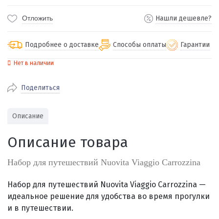
Отложить
Нашли дешевле?
Подробнее о доставке
Способы оплаты
Гарантии
Нет в наличии
По Екатеринбургу бесплатная
от 2000
доставка
Поделиться
Наличными при получении (для
Гарантия 
Екатеринбурга и близлежащих
По близлежащим городам
от 100
Предостав
городов)
стоимость доставки
Описание
Работаем 
Через СБП при получении (для
Отправляем во все регионы России
Екатеринбурга и близлежащих
Работаем
Описание товара
службами Пэк, Кит, Луч, Сдэк, Озон
городов)
производ
доставка, Почта РФ или любой другой
Онлайн через СБП
Набор для путешествий Nuovita Viaggio Carrozzina
транспортной компанией на Ваш выбор
Оплата по счету для юридических лиц
Набор для путешествий Nuovita Viaggio Carrozzina —
и
деальное решение для удобства во время прогулки
и в путешествии.