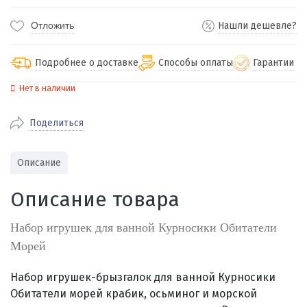
Отложить
Нашли дешевле?
Подробнее о доставке
Способы оплаты
Гарантии
Нет в наличии
По Екатеринбургу бесплатная
от 2000
доставка
Поделиться
Наличными при получении (для
Гарантия 
Екатеринбурга и близлежащих
По близлежащим городам
от 100
Предостав
городов)
стоимость доставки
Описание
Работаем 
Через СБП при получении (для
Отправляем во все регионы России
Екатеринбурга и близлежащих
Работаем
Описание товара
службами Пэк, Кит, Луч, Сдэк, Озон
городов)
производ
доставка, Почта РФ или любой другой
Онлайн через СБП
Набор игрушек для ванной Курносики Обитатели
транспортной компанией на Ваш выбор
Оплата по счету для юридических лиц
Морей
Набор игрушек-брызгалок для ванной Курносики
Обитатели морей
крабик, осьминог и морской