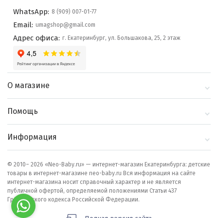
WhatsApp:
8 (909) 007-01-77
Email:
umagshop@gmail.com
Адрес офиса:
г. Екатеринбург, ул. Большакова, 25, 2 этаж
О магазине
О компании
Помощь
Контакты
Доставка и оплата
Информация
Блог
Политика
Выбор по бренду
конфиденциальности
© 2010– 2026 «Neo-Baby.ru» — интернет-магазин Екатеринбурга: детские
товары в интернет-магазине neo-baby.ru Вся информация на сайте
Как сделать заказ
интернет-магазина носит справочный характер и не является
публичной офертой, определяемой положениями Статьи 437
Гражданского кодекса Российской Федерации.