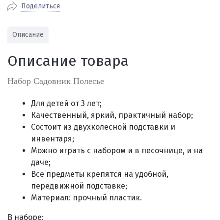
Поделиться
По Екатеринбургу бесплатная
от 2000
доставка
Наличными при получении (для
Гарантия 
Описание
Екатеринбурга и близлежащих
По близлежащим городам
от 100
Предостав
городов)
стоимость доставки
Описание товара
Работаем 
Через СБП при получении (для
Отправляем во все регионы России
Екатеринбурга и близлежащих
Работаем
службами Пэк, Кит, Луч, Сдэк, Озон
Набор Садовник Полесье
городов)
производ
доставка, Почта РФ или любой другой
Онлайн через СБП
транспортной компанией на Ваш выбор
Для детей от 3 лет;
Оплата по счету для юридических лиц
Качественный, яркий, практичный набор;
Состоит из двухколесной подставки и
инвентаря;
Можно играть с набором и в песочнице, и на
даче;
Все предметы крепятся на удобной,
передвижной подставке;
Материал: прочный пластик.
В наборе: