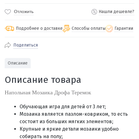
Отложить
Нашли дешевле?
Подробнее о доставке
Способы оплаты
Гарантии
Поделиться
По Екатеринбургу бесплатная
от 2000
доставка
Наличными при получении (для
Гарантия 
Описание
Екатеринбурга и близлежащих
По близлежащим городам
от 100
Предостав
городов)
стоимость доставки
Описание товара
Работаем 
Через СБП при получении (для
Отправляем во все регионы России
Екатеринбурга и близлежащих
Работаем
службами Пэк, Кит, Луч, Сдэк, Озон
Напольная Мозаика Дрофа Теремок
городов)
производ
доставка, Почта РФ или любой другой
Онлайн через СБП
транспортной компанией на Ваш выбор
Обучающая игра для детей от 3 лет;
Оплата по счету для юридических лиц
Мозаика является пазлом-ковриком, то есть
состоит из больших мягких элементов;
Крупные и яркие детали мозаики удобно
собирать на полу
;