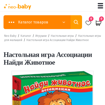
0
0
Каталог товаров
Neo Baby
/
Каталог
/
Игрушки
/
Настольные игры
/
Настольные игры
для малышей
/
Настольная игра Ассоциации Найди Животное
Настольная игра Ассоциации
Найди Животное