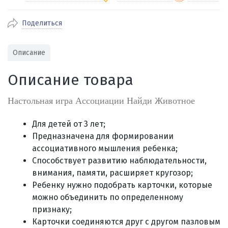
Поделиться
По Екатеринбургу бесплатная
от 2000
доставка
Наличными при получении (для
Гарантия 
Описание
Екатеринбурга и близлежащих
По близлежащим городам
от 100
Предостав
городов)
стоимость доставки
Описание товара
Работаем 
Через СБП при получении (для
Отправляем во все регионы России
Екатеринбурга и близлежащих
Работаем
службами Пэк, Кит, Луч, Сдэк, Озон
Настольная игра Ассоциации Найди Животное
городов)
производ
доставка, Почта РФ или любой другой
Онлайн через СБП
транспортной компанией на Ваш выбор
Для детей от 3 лет;
Оплата по счету для юридических лиц
Предназначена для формировании
ассоциативного мышления ребенка;
Способствует развитию наблюдательности,
внимания, памяти, расширяет кругозор;
Ребенку нужно подобрать карточки, которые
можно объединить по определенному
признаку;
Карточки соединяются друг с другом пазловым