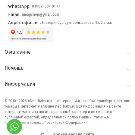
WhatsApp:
8 (909) 007-01-77
Email:
umagshop@gmail.com
Адрес офиса:
г. Екатеринбург, ул. Большакова, 25, 2 этаж
О магазине
О компании
Помощь
Контакты
Доставка и оплата
Информация
Блог
Политика
Выбор по бренду
конфиденциальности
© 2010– 2026 «Neo-Baby.ru» — интернет-магазин Екатеринбурга: детские
товары в интернет-магазине neo-baby.ru Вся информация на сайте
Как сделать заказ
интернет-магазина носит справочный характер и не является
публичной офертой, определяемой положениями Статьи 437
Гражданского кодекса Российской Федерации.
Полная версия сайта