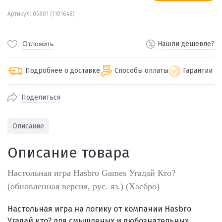
Артикул: 05801 (1101648)
Отложить
Нашли дешевле?
Подробнее о доставке
Способы оплаты
Гарантии
Поделиться
По Екатеринбургу бесплатная
от 2000
доставка
Наличными при получении (для
Гарантия 
Описание
Екатеринбурга и близлежащих
По близлежащим городам
от 100
Предостав
городов)
стоимость доставки
Описание товара
Работаем 
Через СБП при получении (для
Отправляем во все регионы России
Екатеринбурга и близлежащих
Работаем
службами Пэк, Кит, Луч, Сдэк, Озон
Настольная игра Hasbro Games Угадай Кто?
городов)
производ
доставка, Почта РФ или любой другой
(обновленная версия, рус. яз.) (Хасбро)
Онлайн через СБП
транспортной компанией на Ваш выбор
Оплата по счету для юридических лиц
Настольная игра на логику от компании Hasbro
Угадай кто? для смышленых и любознательных