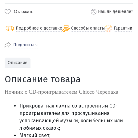
Отложить
Нашли дешевле?
Подробнее о доставке
Способы оплаты
Гарантии
Поделиться
По Екатеринбургу бесплатная
от 2000
доставка
Наличными при получении (для
Гарантия 
Описание
Екатеринбурга и близлежащих
По близлежащим городам
от 100
Предостав
городов)
стоимость доставки
Описание товара
Работаем 
Через СБП при получении (для
Отправляем во все регионы России
Екатеринбурга и близлежащих
Работаем
службами Пэк, Кит, Луч, Сдэк, Озон
Ночник с CD-проигрывателем Chicco Черепаха
городов)
производ
доставка, Почта РФ или любой другой
Онлайн через СБП
транспортной компанией на Ваш выбор
Прикроватная лампа со встроенным CD-
Оплата по счету для юридических лиц
проигрывателем для прослушивания
успокаивающей музыки, колыбельных или
любимых сказок;
Мягкий свет;