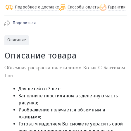
Подробнее о доставке
Способы оплаты
Гарантии
Поделиться
По Екатеринбургу бесплатная
от 2000
доставка
Наличными при получении (для
Гарантия 
Описание
Екатеринбурга и близлежащих
По близлежащим городам
от 100
Предостав
городов)
стоимость доставки
Описание товара
Работаем 
Через СБП при получении (для
Отправляем во все регионы России
Екатеринбурга и близлежащих
Работаем
службами Пэк, Кит, Луч, Сдэк, Озон
Объемная раскраска пластилином Котик С Бантиком
городов)
производ
доставка, Почта РФ или любой другой
Lori
Онлайн через СБП
транспортной компанией на Ваш выбор
Оплата по счету для юридических лиц
Для детей от 3 лет;
Заполните пластилином выделенную часть
рисунка;
Изображение получается объемным и
«живым»;
Готовым изделием Вы сможете украсить свой
дом или преподнести картину в качестве