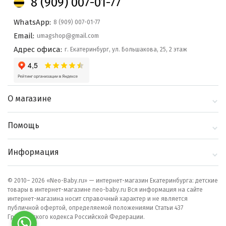
8 (909) 007-01-77
WhatsApp:
8 (909) 007-01-77
Email:
umagshop@gmail.com
Адрес офиса:
г. Екатеринбург, ул. Большакова, 25, 2 этаж
О магазине
О компании
Помощь
Контакты
Доставка и оплата
Информация
Блог
Политика
Выбор по бренду
конфиденциальности
© 2010– 2026 «Neo-Baby.ru» — интернет-магазин Екатеринбурга: детские
товары в интернет-магазине neo-baby.ru Вся информация на сайте
Как сделать заказ
интернет-магазина носит справочный характер и не является
публичной офертой, определяемой положениями Статьи 437
Гражданского кодекса Российской Федерации.