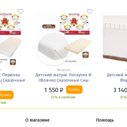
ы
Матрасы
с Перинка
Детский матрас Лоскутик И
Детский 
ц Сказочные
Облачко Сказочные Сны
Фа
1 550
₽
3 14
Купить
Купить
Есть в наличии
Ест
ичии
О магазине
Помощь