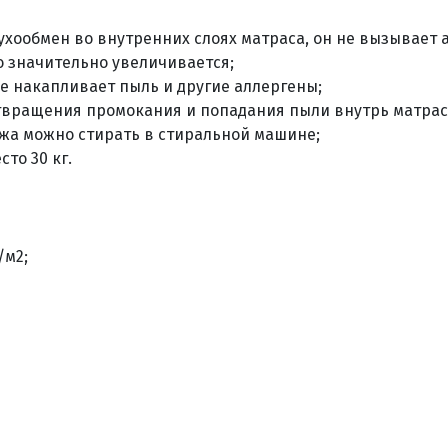
хообмен во внутренних слоях матраса, он не вызывает а
го значительно увеличивается;
не накапливает пыль и другие аллергены;
твращения промокания и попадания пыли внутрь матрас
жа можно стирать в стиральной машине;
то 30 кг.
/м2;