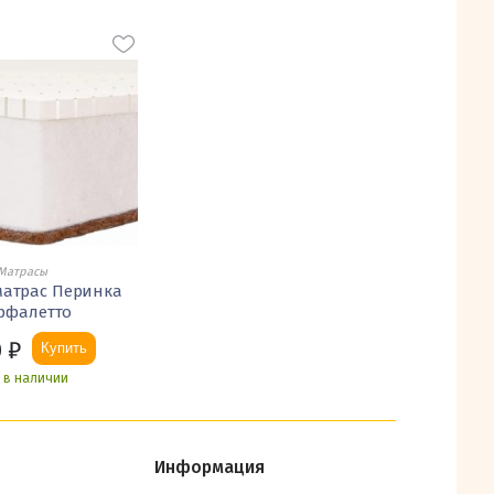
Матрасы
матрас Перинка
рфалетто
0
₽
Купить
ь в наличии
Информация