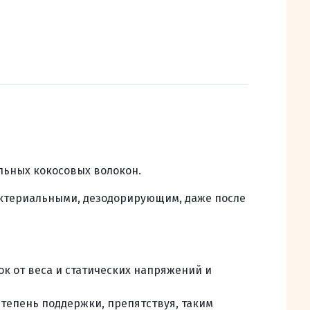
льных кокосовых волокон.
ктериальными, дезодорирующим, д
аже после
к от веса и статических напряжений и
тепень поддержки, препятствуя, таким