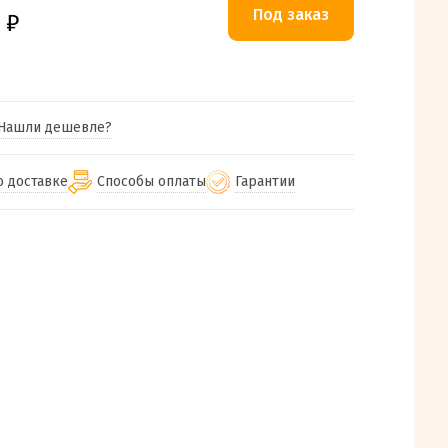
0
₽
Нашли дешевле?
о доставке
Способы оплаты
Гарантии
гу бесплатная
от 2000
Гарантия на все товары
Наличными при получении (для
Екатеринбурга и близлежащих
м городам
Предоставляем чек при покупке
от 100
городов)
авки
Работаем более 12 лет
Через СБП при получении (для
все регионы России
Екатеринбурга и близлежащих
Работаем только с проверенными
ит, Луч, Сдэк, Озон
городов)
производителями и поставщиками
а РФ или любой другой
Онлайн через СБП
компанией на Ваш выбор
Оплата по счету для юридических лиц