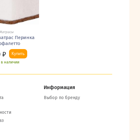
Матрасы
матрас Перинка
рфалетто
0
₽
Купить
ь в наличии
Информация
та
Выбор по бренду
ности
аз