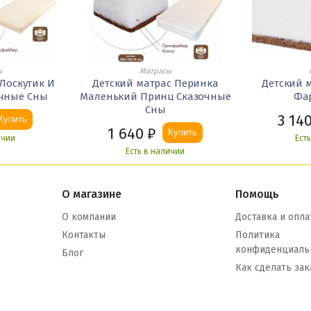
ы
Матрасы
Лоскутик И
Детский матрас Перинка
Детский 
очные Сны
Маленький Принц Сказочные
Фа
Сны
3 14
Купить
1 640
₽
Купить
ичии
Ест
Есть в наличии
О магазине
Помощь
О компании
Доставка и опла
Контакты
Политика
конфиденциаль
Блог
Как сделать зак