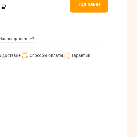
0
₽
Нашли дешевле?
о доставке
Способы оплаты
Гарантии
гу бесплатная
от 2000
Гарантия на все товары
Наличными при получении (для
Екатеринбурга и близлежащих
м городам
Предоставляем чек при покупке
от 100
городов)
авки
Работаем более 12 лет
Через СБП при получении (для
все регионы России
Екатеринбурга и близлежащих
Работаем только с проверенными
ит, Луч, Сдэк, Озон
городов)
производителями и поставщиками
а РФ или любой другой
Онлайн через СБП
компанией на Ваш выбор
Оплата по счету для юридических лиц