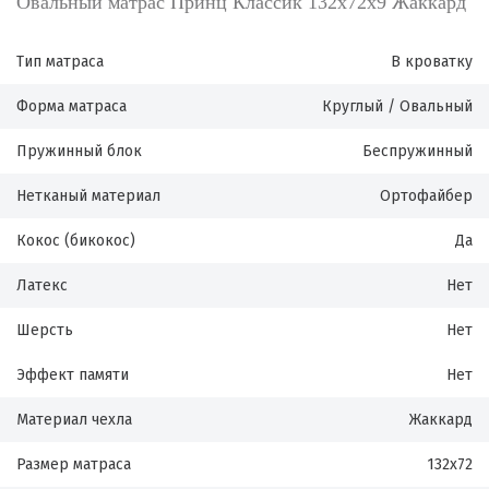
Овальный матрас Принц Классик 132х72х9 Жаккард
Тип матраса
В кроватку
Форма матраса
Круглый / Овальный
Пружинный блок
Беспружинный
Нетканый материал
Ортофайбер
Кокос (бикокос)
Да
Латекс
Нет
Шерсть
Нет
Эффект памяти
Нет
Материал чехла
Жаккард
Размер матраса
132х72