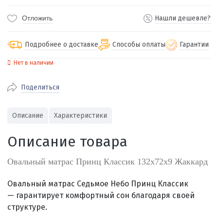
Отложить
Нашли дешевле?
Подробнее о доставке
Способы оплаты
Гарантии
Нет в наличии
По Екатеринбургу бесплатная
от 2000
доставка
Поделиться
Наличными при получении (для
Гарантия 
Екатеринбурга и близлежащих
По близлежащим городам
от 100
Предостав
городов)
стоимость доставки
Описание
Характеристики
Работаем 
Через СБП при получении (для
Отправляем во все регионы России
Екатеринбурга и близлежащих
Работаем
Описание товара
службами Пэк, Кит, Луч, Сдэк, Озон
городов)
производ
доставка, Почта РФ или любой другой
Онлайн через СБП
Овальный матрас Принц Классик 132х72х9 Жаккард
транспортной компанией на Ваш выбор
Оплата по счету для юридических лиц
Овальный матрас Седьмое Небо Принц Классик
—
гарантирует комфортный сон благодаря своей
структуре.