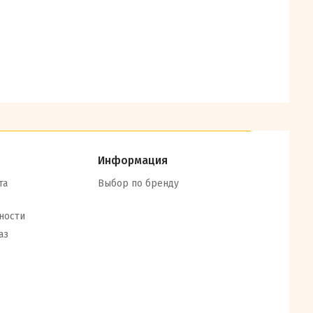
Информация
та
Выбор по бренду
ности
аз