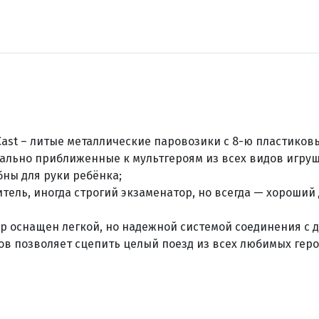
 Cast – литые металлические паровозики
с 8-ю пластиков
ально приближенные к мультгероям из всех видов игруш
бны для руки ребёнка;
тель, иногда строгий экзаменатор, но всегда — хороши
р оснащен легкой, но надежной системой соединения с 
в позволяет сцепить целый поезд из всех любимых геро