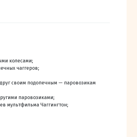
ыми колесами
;
ечных чаггеров;
й друг своим подопечным — паровозикам
другими паровозиками;
ев мультфильма Чаггингтон;