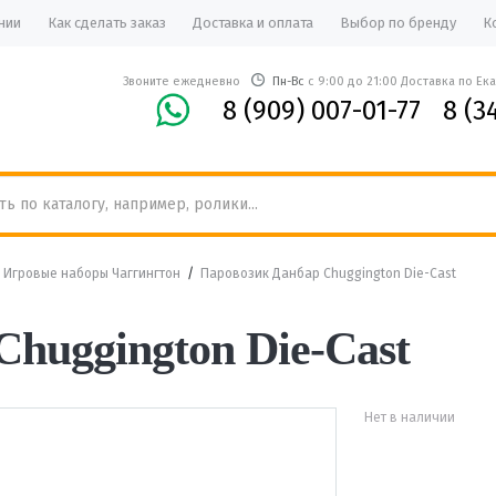
нии
Как сделать заказ
Доставка и оплата
Выбор по бренду
К
Звоните ежедневно
Пн-Вс
с 9:00 до 21:00 Доставка по Ек
8 (909) 007-01-77
8 (3
/
Игровые наборы Чаггингтон
/
Паровозик Данбар Chuggington Die-Cast
huggington Die-Cast
Нет в наличии