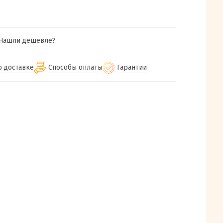
Нашли дешевле?
о доставке
Способы оплаты
Гарантии
гу бесплатная
от 2000
Гарантия на все товары
Наличными при получении (для
Екатеринбурга и близлежащих
м городам
Предоставляем чек при покупке
от 100
городов)
авки
Работаем более 12 лет
Через СБП при получении (для
все регионы России
Екатеринбурга и близлежащих
Работаем только с проверенными
ит, Луч, Сдэк, Озон
городов)
производителями и поставщиками
а РФ или любой другой
Онлайн через СБП
компанией на Ваш выбор
Оплата по счету для юридических лиц