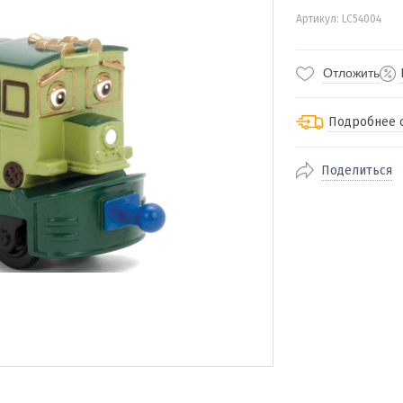
Артикул: LC54004
Отложить
Подробнее 
Поделиться
По Екатеринбур
доставка
По близлежащи
стоимость дост
Отправляем во 
службами Пэк, К
доставка, Почт
транспортной 