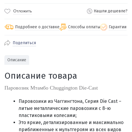
Отложить
Нашли дешевле?
Подробнее о доставке
Способы оплаты
Гарантии
Поделиться
По Екатеринбургу бесплатная
от 2000
доставка
Наличными при получении (для
Гарантия 
Описание
Екатеринбурга и близлежащих
По близлежащим городам
от 100
Предостав
городов)
стоимость доставки
Описание товара
Работаем 
Через СБП при получении (для
Отправляем во все регионы России
Екатеринбурга и близлежащих
Работаем
службами Пэк, Кит, Луч, Сдэк, Озон
Паровозик Мтамбо Chuggington Die-Cast
городов)
производ
доставка, Почта РФ или любой другой
Онлайн через СБП
транспортной компанией на Ваш выбор
Паровозики из Чаггингтона, Серия Die Cast –
Оплата по счету для юридических лиц
литые металлические паровозики
с 8-ю
пластиковыми колесами
;
Это яркие, детализированные и максимально
приближенные к мультгероям из всех видов