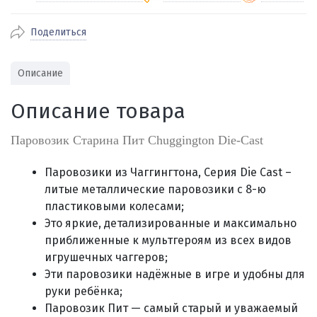
Поделиться
По Екатеринбургу бесплатная
от 2000
доставка
Наличными при получении (для
Гарантия 
Описание
Екатеринбурга и близлежащих
По близлежащим городам
от 100
Предостав
городов)
стоимость доставки
Описание товара
Работаем 
Через СБП при получении (для
Отправляем во все регионы России
Екатеринбурга и близлежащих
Работаем
службами Пэк, Кит, Луч, Сдэк, Озон
Паровозик Старина Пит Chuggington Die-Cast
городов)
производ
доставка, Почта РФ или любой другой
Онлайн через СБП
транспортной компанией на Ваш выбор
Паровозики из Чаггингтона, Серия Die Cast –
Оплата по счету для юридических лиц
литые металлические паровозики
с 8-ю
пластиковыми колесами
;
Это яркие, детализированные и максимально
приближенные к мультгероям из всех видов
игрушечных чаггеров;
Эти паровозики надёжные в игре и удобны для
руки ребёнка;
Паровозик Пит — самый старый и уважаемый