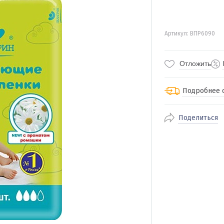
Артикул: ВПР6090
Отложить
Подробнее 
Поделиться
По Екатеринбур
доставка
По близлежащи
стоимость дост
Отправляем во 
службами Пэк, К
доставка, Почт
транспортной 