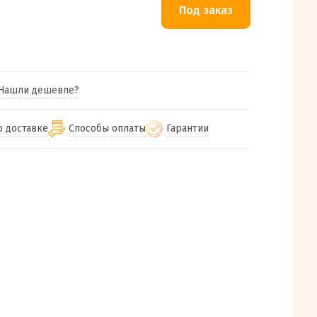
Нашли дешевле?
о доставке
Способы оплаты
Гарантии
гу бесплатная
от 2000
Гарантия на все товары
Наличными при получении (для
Екатеринбурга и близлежащих
м городам
Предоставляем чек при покупке
от 100
городов)
авки
Работаем более 12 лет
Через СБП при получении (для
все регионы России
Екатеринбурга и близлежащих
Работаем только с проверенными
ит, Луч, Сдэк, Озон
городов)
производителями и поставщиками
а РФ или любой другой
Онлайн через СБП
компанией на Ваш выбор
Оплата по счету для юридических лиц