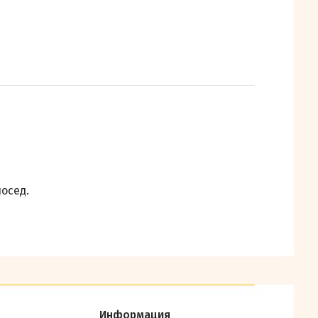
осед.
Информация