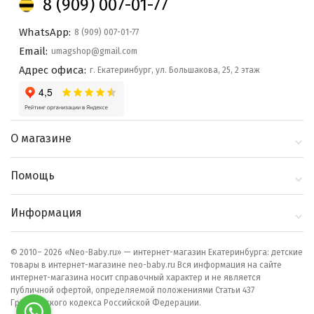
8 (909) 007-01-77
WhatsApp:
8 (909) 007-01-77
Email:
umagshop@gmail.com
Адрес офиса:
г. Екатеринбург, ул. Большакова, 25, 2 этаж
О магазине
О компании
Помощь
Контакты
Доставка и оплата
Информация
Блог
Политика
Выбор по бренду
конфиденциальности
© 2010– 2026 «Neo-Baby.ru» — интернет-магазин Екатеринбурга: детские
товары в интернет-магазине neo-baby.ru Вся информация на сайте
Как сделать заказ
интернет-магазина носит справочный характер и не является
публичной офертой, определяемой положениями Статьи 437
Гражданского кодекса Российской Федерации.