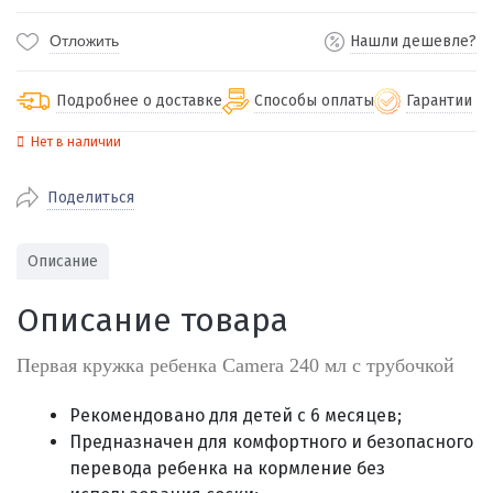
Отложить
Нашли дешевле?
Подробнее о доставке
Способы оплаты
Гарантии
Нет в наличии
По Екатеринбургу бесплатная
от 2000
доставка
Поделиться
Наличными при получении (для
Гарантия 
Екатеринбурга и близлежащих
По близлежащим городам
от 100
Предостав
городов)
стоимость доставки
Описание
Работаем 
Через СБП при получении (для
Отправляем во все регионы России
Екатеринбурга и близлежащих
Работаем
Описание товара
службами Пэк, Кит, Луч, Сдэк, Озон
городов)
производ
доставка, Почта РФ или любой другой
Онлайн через СБП
Первая кружка ребенка Camera 240 мл с трубочкой
транспортной компанией на Ваш выбор
Оплата по счету для юридических лиц
Рекомендовано для детей с 6 месяцев;
Предназначен для комфортного и безопасного
перевода ребенка на кормление без