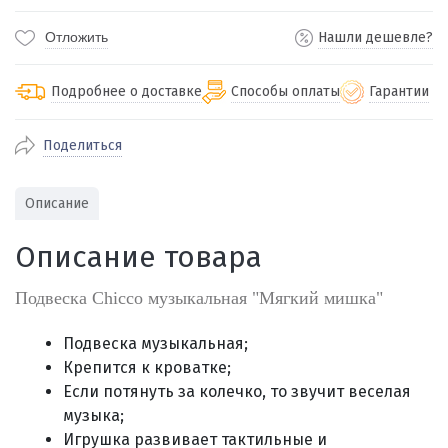
Отложить
Нашли дешевле?
Подробнее о доставке
Способы оплаты
Гарантии
Поделиться
По Екатеринбургу бесплатная
от 2000
доставка
Наличными при получении (для
Гарантия 
Описание
Екатеринбурга и близлежащих
По близлежащим городам
от 100
Предостав
городов)
стоимость доставки
Описание товара
Работаем 
Через СБП при получении (для
Отправляем во все регионы России
Екатеринбурга и близлежащих
Работаем
службами Пэк, Кит, Луч, Сдэк, Озон
Подвеска Chicco музыкальная "Мягкий мишка"
городов)
производ
доставка, Почта РФ или любой другой
Онлайн через СБП
транспортной компанией на Ваш выбор
Подвеска музыкальная;
Оплата по счету для юридических лиц
Крепится к кроватке;
Если потянуть за колечко, то звучит веселая
музыка;
Игрушка развивает тактильные и