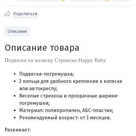
Поделиться
По Екатеринбургу бесплатная
от 2000
доставка
Наличными при получении (для
Гарантия 
Описание
Екатеринбурга и близлежащих
По близлежащим городам
от 100
Предостав
городов)
стоимость доставки
Описание товара
Работаем 
Через СБП при получении (для
Отправляем во все регионы России
Екатеринбурга и близлежащих
Работаем
службами Пэк, Кит, Луч, Сдэк, Озон
Подвеска на коляску Стрекозы Happy Baby
городов)
производ
доставка, Почта РФ или любой другой
Онлайн через СБП
транспортной компанией на Ваш выбор
Подвеска-погремушка;
Оплата по счету для юридических лиц
2 кольца для удобного крепления к коляске
или автокреслу;
Веселые стрекозы и прозрачные шарики-
погремушки;
Материал: полипропилен, АБС-пластик;
Рекомендуемый возраст: от 3 месяцев.
Развивает: