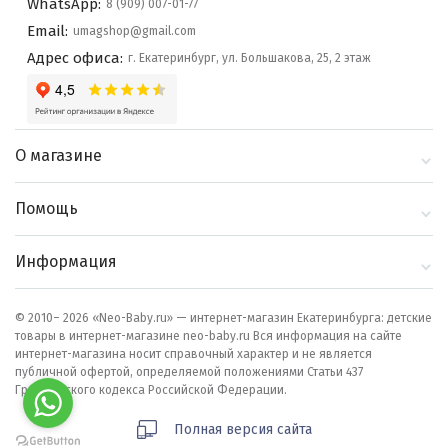
WhatsApp:
8 (909) 007-01-77
Email:
umagshop@gmail.com
Адрес офиса:
г. Екатеринбург, ул. Большакова, 25, 2 этаж
О магазине
О компании
Помощь
Контакты
Доставка и оплата
Информация
Блог
Политика
Выбор по бренду
конфиденциальности
© 2010– 2026 «Neo-Baby.ru» — интернет-магазин Екатеринбурга: детские
товары в интернет-магазине neo-baby.ru Вся информация на сайте
Как сделать заказ
интернет-магазина носит справочный характер и не является
публичной офертой, определяемой положениями Статьи 437
Гражданского кодекса Российской Федерации.
Полная версия сайта