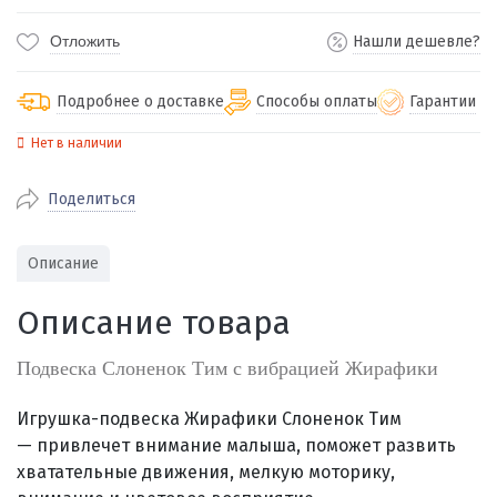
Отложить
Нашли дешевле?
Подробнее о доставке
Способы оплаты
Гарантии
Нет в наличии
По Екатеринбургу бесплатная
от 2000
доставка
Поделиться
Наличными при получении (для
Гарантия 
Екатеринбурга и близлежащих
По близлежащим городам
от 100
Предостав
городов)
стоимость доставки
Описание
Работаем 
Через СБП при получении (для
Отправляем во все регионы России
Екатеринбурга и близлежащих
Работаем
Описание товара
службами Пэк, Кит, Луч, Сдэк, Озон
городов)
производ
доставка, Почта РФ или любой другой
Онлайн через СБП
Подвеска Слоненок Тим с вибрацией Жирафики
транспортной компанией на Ваш выбор
Оплата по счету для юридических лиц
Игрушка-подвеска Жирафики Слоненок Тим
—
привлечет внимание малыша, поможет развить
хватательные движения, мелкую моторику,