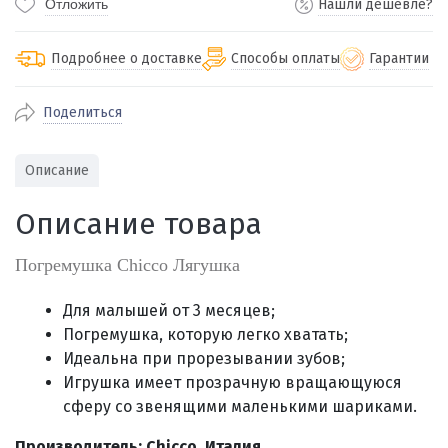
Отложить
Нашли дешевле?
Подробнее о доставке
Способы оплаты
Гарантии
Поделиться
По Екатеринбургу бесплатная
от 2000
доставка
Наличными при получении (для
Гарантия 
Описание
Екатеринбурга и близлежащих
По близлежащим городам
от 100
Предостав
городов)
стоимость доставки
Описание товара
Работаем 
Через СБП при получении (для
Отправляем во все регионы России
Екатеринбурга и близлежащих
Работаем
службами Пэк, Кит, Луч, Сдэк, Озон
Погремушка Chicco Лягушка
городов)
производ
доставка, Почта РФ или любой другой
Онлайн через СБП
транспортной компанией на Ваш выбор
Для малышей от 3 месяцев;
Оплата по счету для юридических лиц
Погремушка, которую легко хватать;
Идеальна при прорезывании зубов;
Игрушка имеет прозрачную вращающуюся
сферу со звенящими маленькими шариками.
Производитель: Chicco, Италия