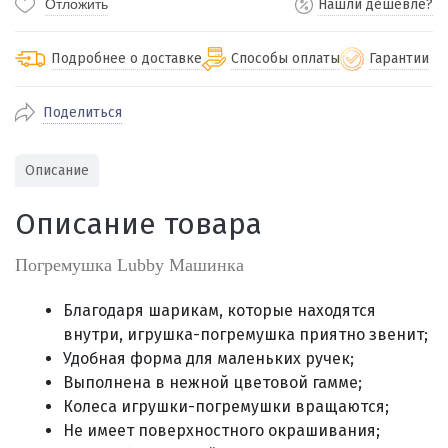
Отложить
Нашли дешевле?
Подробнее о доставке
Способы оплаты
Гарантии
Поделиться
По Екатеринбургу бесплатная
от 2000
доставка
Наличными при получении (для
Гарантия 
Описание
Екатеринбурга и близлежащих
По близлежащим городам
от 100
Предостав
городов)
стоимость доставки
Описание товара
Работаем 
Через СБП при получении (для
Отправляем во все регионы России
Екатеринбурга и близлежащих
Работаем
службами Пэк, Кит, Луч, Сдэк, Озон
Погремушка Lubby Машинка
городов)
производ
доставка, Почта РФ или любой другой
Онлайн через СБП
транспортной компанией на Ваш выбор
Благодаря шарикам, которые находятся
Оплата по счету для юридических лиц
внутри, игрушка-погремушка приятно звенит;
Удобная форма для маленьких ручек;
Выполнена в нежной цветовой гамме
;
Колеса игрушки-погремушки вращаются
;
Не имеет поверхностного окрашивания
;