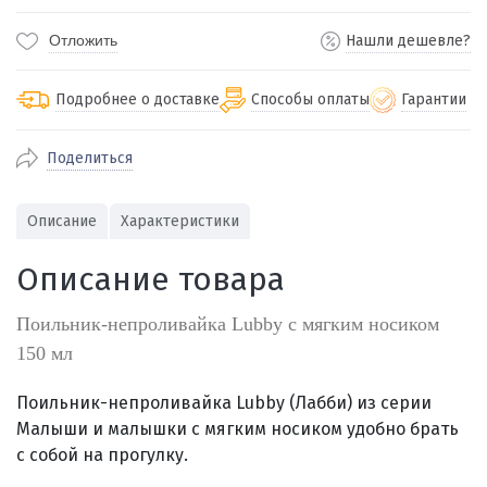
Отложить
Нашли дешевле?
Подробнее о доставке
Способы оплаты
Гарантии
Поделиться
По Екатеринбургу бесплатная
от 2000
доставка
Наличными при получении (для
Гарантия 
Описание
Характеристики
Екатеринбурга и близлежащих
По близлежащим городам
от 100
Предостав
городов)
стоимость доставки
Описание товара
Работаем 
Через СБП при получении (для
Отправляем во все регионы России
Екатеринбурга и близлежащих
Работаем
службами Пэк, Кит, Луч, Сдэк, Озон
Поильник-непроливайка Lubby с мягким носиком
городов)
производ
доставка, Почта РФ или любой другой
150 мл
Онлайн через СБП
транспортной компанией на Ваш выбор
Оплата по счету для юридических лиц
Поильник-непроливайка Lubby (Лабби) из серии
Малыши и малышки с мягким носиком удобно брать
с собой на прогулку.