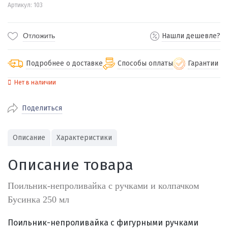
Артикул: 103
Отложить
Нашли дешевле?
Подробнее о доставке
Способы оплаты
Гарантии
Нет в наличии
По Екатеринбургу бесплатная
от 2000
доставка
Поделиться
Наличными при получении (для
Гарантия 
Екатеринбурга и близлежащих
По близлежащим городам
от 100
Предостав
городов)
стоимость доставки
Описание
Характеристики
Работаем 
Через СБП при получении (для
Отправляем во все регионы России
Екатеринбурга и близлежащих
Работаем
Описание товара
службами Пэк, Кит, Луч, Сдэк, Озон
городов)
производ
доставка, Почта РФ или любой другой
Онлайн через СБП
Поильник-непроливайка с ручками и колпачком
транспортной компанией на Ваш выбор
Оплата по счету для юридических лиц
Бусинка 250 мл
Поильник-непроливайка с фигурными ручками