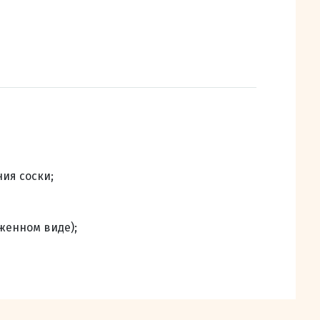
ия соски;
женном виде);