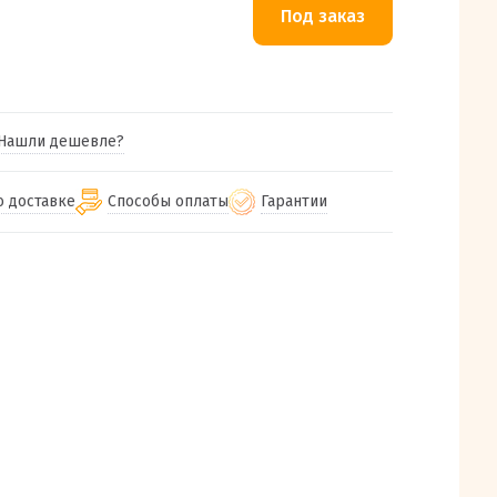
Нашли дешевле?
о доставке
Способы оплаты
Гарантии
гу бесплатная
от 2000
Гарантия на все товары
Наличными при получении (для
Екатеринбурга и близлежащих
м городам
Предоставляем чек при покупке
от 100
городов)
авки
Работаем более 12 лет
Через СБП при получении (для
все регионы России
Екатеринбурга и близлежащих
Работаем только с проверенными
ит, Луч, Сдэк, Озон
городов)
производителями и поставщиками
а РФ или любой другой
Онлайн через СБП
компанией на Ваш выбор
Оплата по счету для юридических лиц