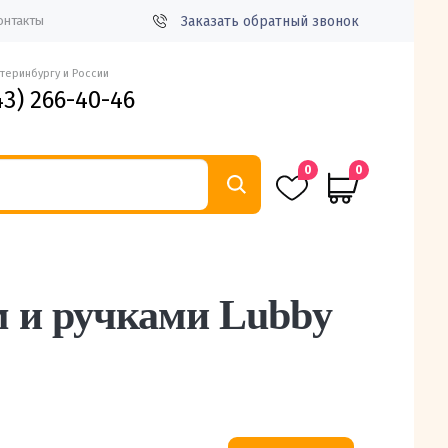
Заказать обратный звонок
онтакты
атеринбургу и России
43) 266-40-46
0
0
 и ручками Lubby