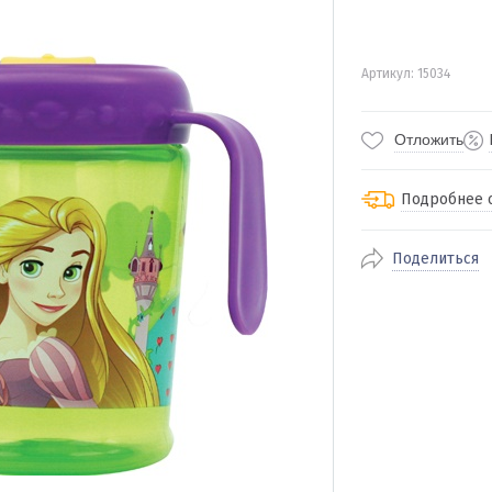
Артикул: 15034
Отложить
Подробнее 
Поделиться
По Екатеринбур
доставка
По близлежащи
стоимость дост
Отправляем во 
службами Пэк, К
доставка, Почт
транспортной 