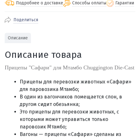
Подробнее о доставке
Способы оплаты
Гарантии
Поделиться
По Екатеринбургу бесплатная
от 2000
доставка
Наличными при получении (для
Гарантия 
Описание
Екатеринбурга и близлежащих
По близлежащим городам
от 100
Предостав
городов)
стоимость доставки
Описание товара
Работаем 
Через СБП при получении (для
Отправляем во все регионы России
Екатеринбурга и близлежащих
Работаем
службами Пэк, Кит, Луч, Сдэк, Озон
Прицепы "Сафари" для Мтамбо Chuggington Die-Cast
городов)
производ
доставка, Почта РФ или любой другой
Онлайн через СБП
транспортной компанией на Ваш выбор
Прицепы для перевозки животных «Сафари»
Оплата по счету для юридических лиц
для паровозика Мтамбо;
В один из вагончиков помещается слон, в
другом сидит обезьянка;
Это прицепы для перевозки животных, с
которыми может управиться только
паровозик Мтамбо;
Вагоны — прицепы «Сафари» сделаны из