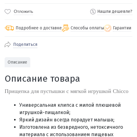
Отложить
Нашли дешевле?
Подробнее о доставке
Способы оплаты
Гарантии
Поделиться
По Екатеринбургу бесплатная
от 2000
доставка
Наличными при получении (для
Гарантия 
Описание
Екатеринбурга и близлежащих
По близлежащим городам
от 100
Предостав
городов)
стоимость доставки
Описание товара
Работаем 
Через СБП при получении (для
Отправляем во все регионы России
Екатеринбурга и близлежащих
Работаем
службами Пэк, Кит, Луч, Сдэк, Озон
Прищепка для пустышки с мягкой игрушкой Chicco
городов)
производ
доставка, Почта РФ или любой другой
Онлайн через СБП
транспортной компанией на Ваш выбор
Универсальная клипса с милой плюшевой
Оплата по счету для юридических лиц
игрушкой-пищалкой;
Яркий дизайн всегда порадует малыша;
Изготовлена из безвредного, нетоксичного
материала с использованием пищевых