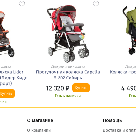
коляски
Прогулочные коляски
Прогул
яска Lider
Прогулочная коляска Capella
Коляска-тро
t (Лидер Кидс
S-802 Сибирь
форт)
12 320
₽
4 49
Купить
Купить
Есть в наличии
Ест
ичии
О магазине
Помощь
О компании
Доставка и опла