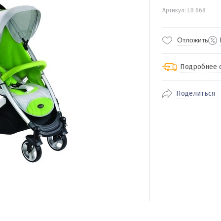
Артикул: LB 668
Отложить
Подробнее 
Поделиться
По Екатеринбур
доставка
По близлежащи
стоимость дост
Отправляем во 
службами Пэк, К
доставка, Почт
транспортной 