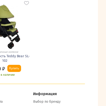
очные коляски
сть Teddy Bear SL-
102
0
₽
Купить
ь в наличии
Информация
та
Выбор по бренду