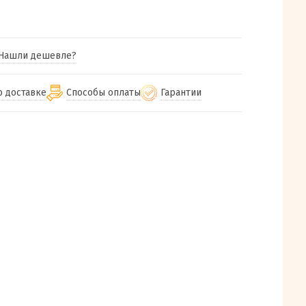
Нашли дешевле?
о доставке
Способы оплаты
Гарантии
гу бесплатная
от 2000
Гарантия на все товары
Наличными при получении (для
Екатеринбурга и близлежащих
м городам
Предоставляем чек при покупке
от 100
городов)
авки
Работаем более 12 лет
Через СБП при получении (для
все регионы России
Екатеринбурга и близлежащих
Работаем только с проверенными
ит, Луч, Сдэк, Озон
городов)
производителями и поставщиками
а РФ или любой другой
Онлайн через СБП
компанией на Ваш выбор
Оплата по счету для юридических лиц