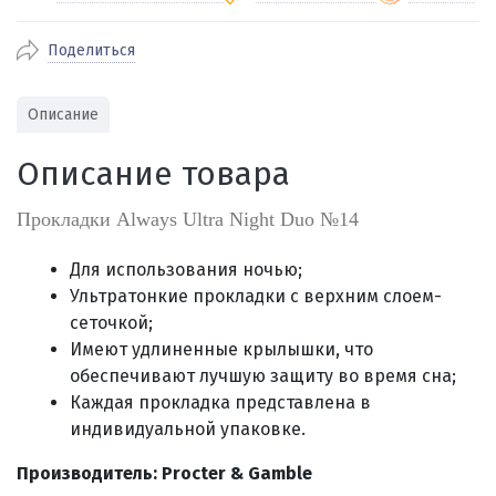
Поделиться
По Екатеринбургу бесплатная
от 2000
доставка
Наличными при получении (для
Гарантия 
Описание
Екатеринбурга и близлежащих
По близлежащим городам
от 100
Предостав
городов)
стоимость доставки
Описание товара
Работаем 
Через СБП при получении (для
Отправляем во все регионы России
Екатеринбурга и близлежащих
Работаем
службами Пэк, Кит, Луч, Сдэк, Озон
Прокладки Always Ultra Night Duo №14
городов)
производ
доставка, Почта РФ или любой другой
Онлайн через СБП
транспортной компанией на Ваш выбор
Для использования ночью;
Оплата по счету для юридических лиц
Ультратонкие прокладки с верхним слоем-
сеточкой;
Имеют удлиненные крылышки, что
обеспечивают лучшую защиту во время сна;
Каждая прокладка представлена в
индивидуальной упаковке.
Производитель: Procter & Gamble