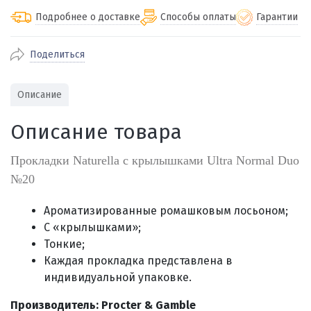
Подробнее о доставке
Способы оплаты
Гарантии
Поделиться
По Екатеринбургу бесплатная
от 2000
доставка
Наличными при получении (для
Гарантия 
Описание
Екатеринбурга и близлежащих
По близлежащим городам
от 100
Предостав
городов)
стоимость доставки
Описание товара
Работаем 
Через СБП при получении (для
Отправляем во все регионы России
Екатеринбурга и близлежащих
Работаем
службами Пэк, Кит, Луч, Сдэк, Озон
Прокладки Naturella с крылышками Ultra Normal Duo
городов)
производ
доставка, Почта РФ или любой другой
№20
Онлайн через СБП
транспортной компанией на Ваш выбор
Оплата по счету для юридических лиц
Ароматизированные ромашковым лосьоном;
С «крылышками»;
Тонкие;
Каждая прокладка представлена в
индивидуальной упаковке.
Производитель: Procter & Gamble