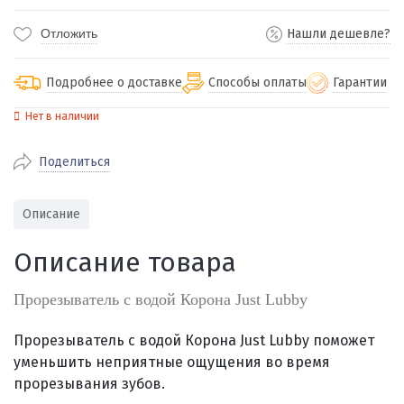
Отложить
Нашли дешевле?
Подробнее о доставке
Способы оплаты
Гарантии
Нет в наличии
По Екатеринбургу бесплатная
от 2000
доставка
Поделиться
Наличными при получении (для
Гарантия 
Екатеринбурга и близлежащих
По близлежащим городам
от 100
Предостав
городов)
стоимость доставки
Описание
Работаем 
Через СБП при получении (для
Отправляем во все регионы России
Екатеринбурга и близлежащих
Работаем
Описание товара
службами Пэк, Кит, Луч, Сдэк, Озон
городов)
производ
доставка, Почта РФ или любой другой
Онлайн через СБП
Прорезыватель с водой Корона Just Lubby
транспортной компанией на Ваш выбор
Оплата по счету для юридических лиц
Прорезыватель с водой Корона Just Lubby поможет
уменьшить неприятные ощущения во время
прорезывания зубов.