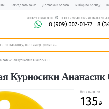
нии
Как сделать заказ
Доставка и оплата
Выбор по бренду
К
Звоните ежедневно
Пн-Вс
с 9:00 до 21:00 Доставка по Ек
8 (909) 007-01-77
8 (3
а латексная Курносики Ананасик 0+
я Курносики Ананасик 
Нет в наличии
135
₽