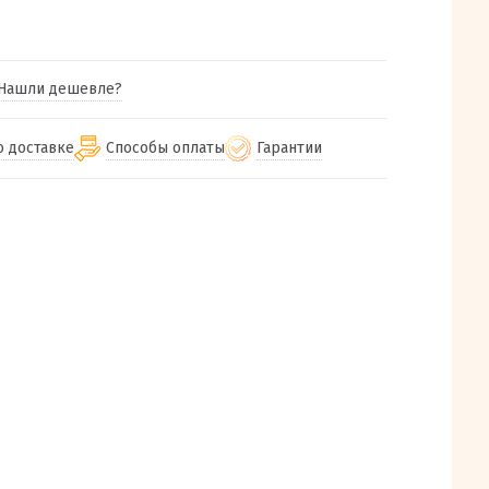
Нашли дешевле?
о доставке
Способы оплаты
Гарантии
гу бесплатная
от 2000
Гарантия на все товары
Наличными при получении (для
Екатеринбурга и близлежащих
м городам
Предоставляем чек при покупке
от 100
городов)
авки
Работаем более 12 лет
Через СБП при получении (для
все регионы России
Екатеринбурга и близлежащих
Работаем только с проверенными
ит, Луч, Сдэк, Озон
городов)
производителями и поставщиками
а РФ или любой другой
Онлайн через СБП
компанией на Ваш выбор
Оплата по счету для юридических лиц