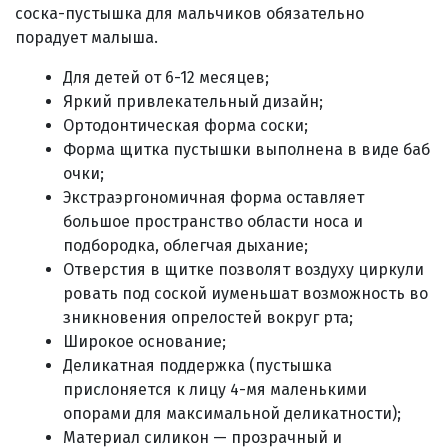
соска-пустышка для мальчиков обязательно
порадует малыша
.
Для детей от 6-12 месяцев;
Яркий привлекательный дизайн;
О
ртодонтическая форма соски;
Форма
щитка
пустышки
выполнена
в
виде
баб
очки;
Экстраэргономичная форма оставляет
большое пространство области носа и
подбородка, облегчая дыхание;
Отверстия
в
щитке
позволят
воздуху
циркули
ровать
под
соской
и
уменьшат
возможность
во
зникновения
опрелостей
вокруг
рта;
Широкое основание;
Деликатная поддержка (пустышка
прислоняется к лицу 4-мя маленькими
опорами для максимальной деликатности);
Материал силикон — прозрачный и