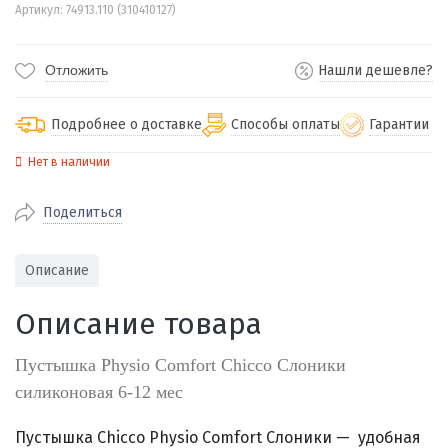
Артикул: 74913.110 (310410127)
Отложить
Нашли дешевле?
Подробнее о доставке
Способы оплаты
Гарантии
Нет в наличии
По Екатеринбургу бесплатная
от 2000
доставка
Поделиться
Наличными при получении (для
Гарантия 
Екатеринбурга и близлежащих
По близлежащим городам
от 100
Предостав
городов)
стоимость доставки
Описание
Работаем 
Через СБП при получении (для
Отправляем во все регионы России
Екатеринбурга и близлежащих
Работаем
Описание товара
службами Пэк, Кит, Луч, Сдэк, Озон
городов)
производ
доставка, Почта РФ или любой другой
Онлайн через СБП
Пустышка Physio Comfort Chicco Слоники
транспортной компанией на Ваш выбор
Оплата по счету для юридических лиц
силиконовая 6-12 мес
Пустышка Chicco Physio Comfort Слоники —
удобная