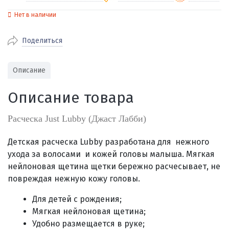
Нет в наличии
По Екатеринбургу бесплатная
от 2000
доставка
Поделиться
Наличными при получении (для
Гарантия 
Екатеринбурга и близлежащих
По близлежащим городам
от 100
Предостав
городов)
стоимость доставки
Описание
Работаем 
Через СБП при получении (для
Отправляем во все регионы России
Екатеринбурга и близлежащих
Работаем
Описание товара
службами Пэк, Кит, Луч, Сдэк, Озон
городов)
производ
доставка, Почта РФ или любой другой
Онлайн через СБП
Расческа Just Lubby (Джаст Лабби)
транспортной компанией на Ваш выбор
Оплата по счету для юридических лиц
Детская расческа Lubby разработана для нежного
ухода за волосами и кожей головы малыша. Мягкая
нейлоновая щетина щетки бережно расчесывает, не
повреждая нежную кожу головы.
Для детей с рождения;
Мягкая нейлоновая щетина;
Удобно размещается в руке;