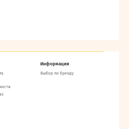
Информация
та
Выбор по бренду
ности
аз