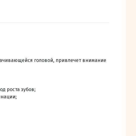
рачивающейся головой, привлечет внимание
д роста зубов;
инации;