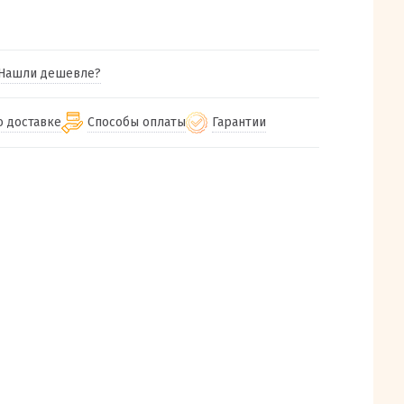
Нашли дешевле?
о доставке
Способы оплаты
Гарантии
гу бесплатная
от 2000
Гарантия на все товары
Наличными при получении (для
Екатеринбурга и близлежащих
м городам
Предоставляем чек при покупке
от 100
городов)
авки
Работаем более 12 лет
Через СБП при получении (для
все регионы России
Екатеринбурга и близлежащих
Работаем только с проверенными
ит, Луч, Сдэк, Озон
городов)
производителями и поставщиками
а РФ или любой другой
Онлайн через СБП
компанией на Ваш выбор
Оплата по счету для юридических лиц