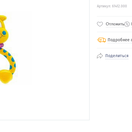
Артикул: 61412.000
Отложить
Подробнее 
Поделиться
По Екатеринбур
доставка
По близлежащи
стоимость дост
Отправляем во 
службами Пэк, К
доставка, Почт
транспортной 